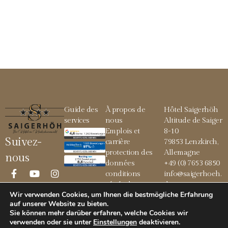
Guide des
À propos de
Hôtel Saigerhöh
services
nous
Altitude de Saiger
Emplois et
8-10
Suivez-
carrière
79853 Lenzkirch,
protection des
Allemagne
nous
données
+49 (0) 7653 6850
conditions
info@saigerhoeh.
générales
de
Wir verwenden Cookies, um Ihnen die bestmögliche Erfahrung
Mentions légales
auf unserer Website zu bieten.
Sie können mehr darüber erfahren, welche Cookies wir
verwenden oder sie unter
Einstellungen
deaktivieren
.