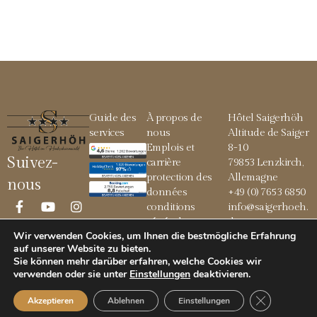
Guide des
À propos de
Hôtel Saigerhöh
services
nous
Altitude de Saiger
Emplois et
8-10
Suivez-
carrière
79853 Lenzkirch,
protection des
Allemagne
nous
données
+49 (0) 7653 6850
conditions
info@saigerhoeh.
générales
de
Wir verwenden Cookies, um Ihnen die bestmögliche Erfahrung
Mentions légales
auf unserer Website zu bieten.
Sie können mehr darüber erfahren, welche Cookies wir
verwenden oder sie unter
Einstellungen
deaktivieren
.
© 2026 Saigerhöh
GDPR Cookie
Akzeptieren
Ablehnen
Einstellungen