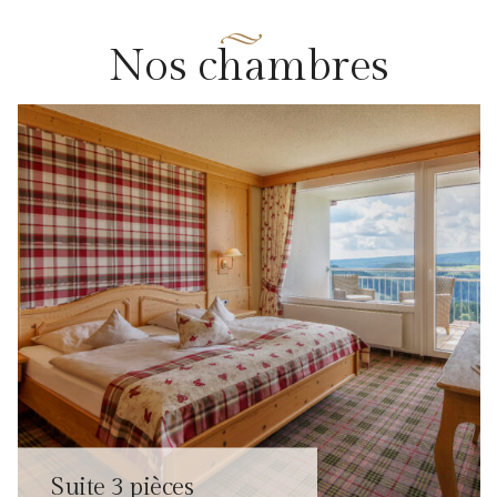
N
o
s
c
h
a
m
b
r
e
s
Suite 3 pièces