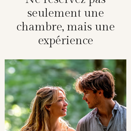
s
e
u
l
e
m
e
n
t
u
n
e
c
h
a
m
b
r
e
,
m
a
i
s
u
n
e
e
x
p
é
r
i
e
n
c
e