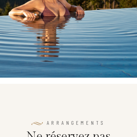
ARRANGEMENTS
N
e
r
é
s
e
r
v
e
z
p
a
s