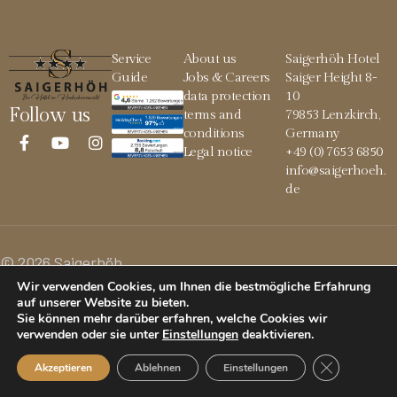
Service
About us
Saigerhöh Hotel
Guide
Jobs & Careers
Saiger Height 8-
data protection
10
Follow us
terms and
79853 Lenzkirch,
conditions
Germany
Legal notice
+49 (0) 7653 6850
info@saigerhoeh.
de
© 2026 Saigerhöh
Wir verwenden Cookies, um Ihnen die bestmögliche Erfahrung
auf unserer Website zu bieten.
Sie können mehr darüber erfahren, welche Cookies wir
verwenden oder sie unter
Einstellungen
deaktivieren
.
GDPR Cookie
Akzeptieren
Ablehnen
Einstellungen