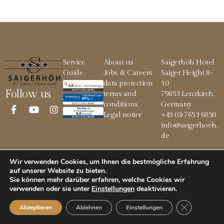
Service
About us
Saigerhöh Hotel
Guide
Jobs & Careers
Saiger Height 8-
data protection
10
Follow us
terms and
79853 Lenzkirch,
conditions
Germany
Legal notice
+49 (0) 7653 6850
info@saigerhoeh.
de
Wir verwenden Cookies, um Ihnen die bestmögliche Erfahrung
auf unserer Website zu bieten.
© 2026 Saigerhöh
Sie können mehr darüber erfahren, welche Cookies wir
verwenden oder sie unter
Einstellungen
deaktivieren
.
GDPR Cookie
Akzeptieren
Ablehnen
Einstellungen