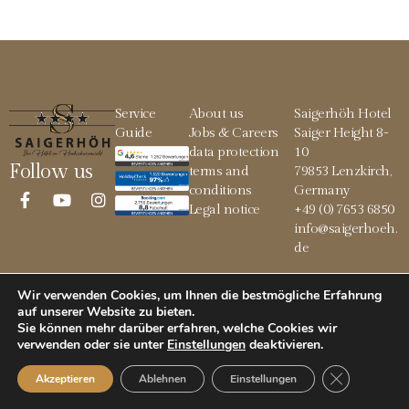
Service
About us
Saigerhöh Hotel
Guide
Jobs & Careers
Saiger Height 8-
data protection
10
Follow us
terms and
79853 Lenzkirch,
conditions
Germany
Legal notice
+49 (0) 7653 6850
info@saigerhoeh.
de
Wir verwenden Cookies, um Ihnen die bestmögliche Erfahrung
auf unserer Website zu bieten.
© 2026 Saigerhöh
Sie können mehr darüber erfahren, welche Cookies wir
verwenden oder sie unter
Einstellungen
deaktivieren
.
GDPR Cookie
Akzeptieren
Ablehnen
Einstellungen