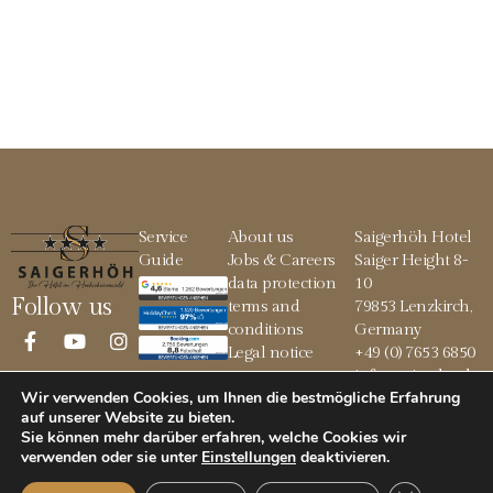
Service
About us
Saigerhöh Hotel
Guide
Jobs & Careers
Saiger Height 8-
data protection
10
Follow us
terms and
79853 Lenzkirch,
conditions
Germany
Legal notice
+49 (0) 7653 6850
info@saigerhoeh.
Wir verwenden Cookies, um Ihnen die bestmögliche Erfahrung
de
auf unserer Website zu bieten.
Sie können mehr darüber erfahren, welche Cookies wir
verwenden oder sie unter
Einstellungen
deaktivieren
.
© 2026 Saigerhöh