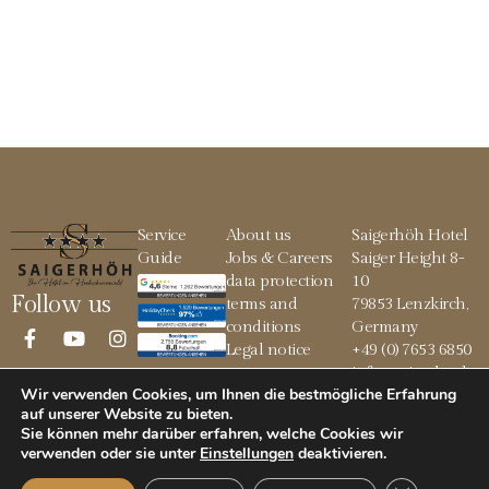
Service
About us
Saigerhöh Hotel
Guide
Jobs & Careers
Saiger Height 8-
data protection
10
Follow us
terms and
79853 Lenzkirch,
conditions
Germany
Legal notice
+49 (0) 7653 6850
info@saigerhoeh.
Wir verwenden Cookies, um Ihnen die bestmögliche Erfahrung
de
auf unserer Website zu bieten.
Sie können mehr darüber erfahren, welche Cookies wir
verwenden oder sie unter
Einstellungen
deaktivieren
.
© 2026 Saigerhöh