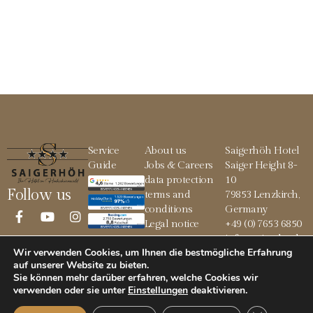
Service
About us
Saigerhöh Hotel
Guide
Jobs & Careers
Saiger Height 8-
data protection
10
Follow us
terms and
79853 Lenzkirch,
conditions
Germany
Legal notice
+49 (0) 7653 6850
info@saigerhoeh.
Wir verwenden Cookies, um Ihnen die bestmögliche Erfahrung
de
auf unserer Website zu bieten.
Sie können mehr darüber erfahren, welche Cookies wir
verwenden oder sie unter
Einstellungen
deaktivieren
.
© 2026 Saigerhöh